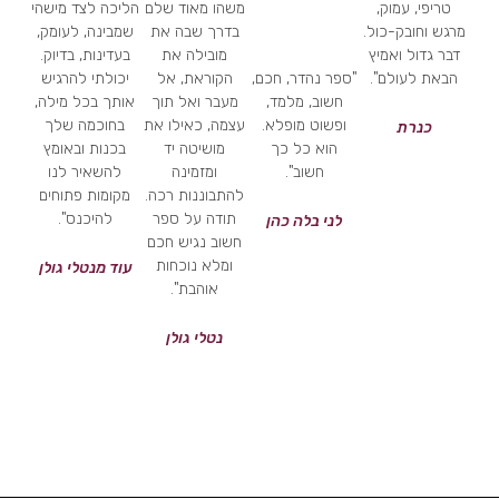
טריפי, עמוק,
משהו מאוד שלם
הליכה לצד מישהי
מרגש וחובק-כול.
בדרך שבה את
שמבינה, לעומק,
דבר גדול ואמיץ
מובילה את
בעדינות, בדיוק.
הבאת לעולם".
"ספר נהדר, חכם,
הקוראת, אל
יכולתי להרגיש
חשוב, מלמד,
מעבר ואל תוך
אותך בכל מילה,
ופשוט מופלא.
עצמה, כאילו את
בחוכמה שלך
כנרת
הוא כל כך
מושיטה יד
בכנות ובאומץ
חשוב".
ומזמינה
להשאיר לנו
להתבוננות רכה.
מקומות פתוחים
תודה על ספר
להיכנס".
לני בלה כהן
חשוב נגיש חכם
ומלא נוכחות
עוד מנטלי גולן
אוהבת".
נטלי גולן